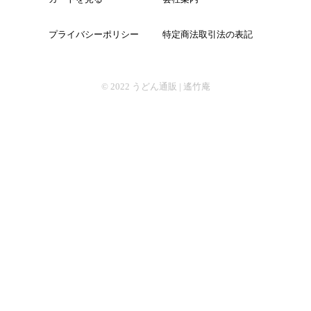
プライバシーポリシー
特定商法取引法の表記
そば
© 2022
うどん通販 | 遙竹庵
中華
パスタ
詰合せ
つゆ・おすすめ他