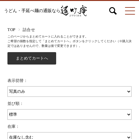
うどん・手延べ麺の通販なら
マイページ
お問合せ
カート
TOP
詰合せ
このページからまとめてカートに入れることができます。
ご希望の個数を指定して「まとめてカートへ」ボタンをクリックしてください（※購入決
定ではありませんので、数量は後で変更できます）。
うどん
表示切替：
絹ひめ各種
並び順：
そうめん
在庫：
ひやむぎ