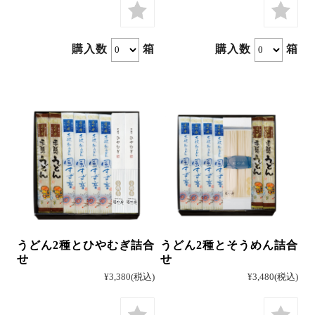
購入数
箱
購入数
箱
冷凍
手提げ袋
商品一覧
ご利用ガイド
マイページ
会員登録・特典について
よくあるご質問
会社案内
うどん2種とひやむぎ詰合
うどん2種とそうめん詰合
せ
せ
お客様の声
プライバシーポリシー
¥3,380
(税込)
¥3,480
(税込)
お問い合わせ
特定商法取引法の表記