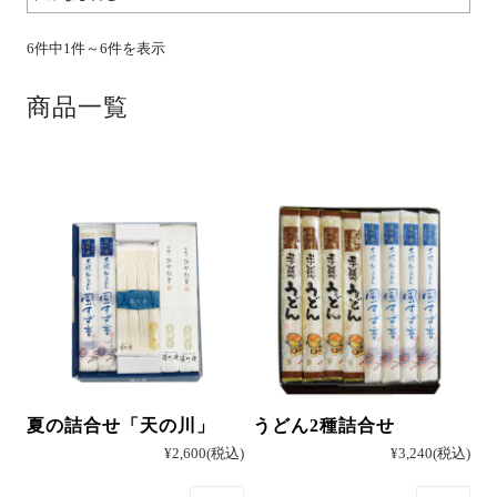
6件中1件～6件を表示
そば
商品一覧
中華
パスタ
詰合せ
夏の詰合せ「天の川」
うどん2種詰合せ
¥2,600
(税込)
¥3,240
(税込)
つゆ・おすすめ他