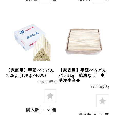
【家庭用】手延べうどん
【家庭用】手延べうどん
7.2kg（180ｇ×40束）
バラ3kg 結束なし ◆
受注生産◆
¥8,910
(税込)
¥3,285
(税込)
購入数
箱
購入数
箱