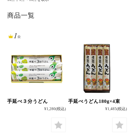
商品一覧
そば
中華
パスタ
手延べ３分うどん
手延べうどん180g×4束
詰合せ
¥1,280
(税込)
¥1,485
(税込)
つゆ・おすすめ他