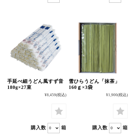
手延べ細うどん風すず音
雪ひらうどん「抹茶」
180g×27束
160ｇ×3袋
¥8,459
(税込)
¥1,900
(税込)
購入数
箱
購入数
箱