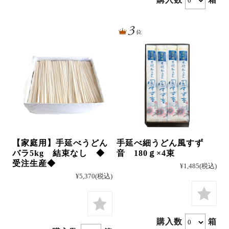
【家庭用】手延べうどん
手延べ細うどん風すず
バラ5kg 結束なし ◆
音 180ｇ×4束
受注生産◆
¥1,485
(税込)
¥5,370
(税込)
購入数
箱