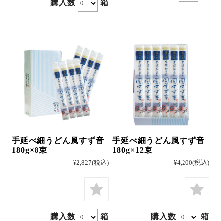
購入数
箱
手延べ細うどん風すず音
手延べ細うどん風すず音
180g×8束
180g×12束
¥2,827
(税込)
¥4,200
(税込)
購入数
箱
購入数
箱