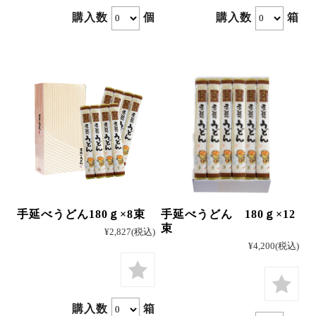
購入数
個
購入数
箱
冷凍
手提げ袋
商品一覧
ご利用ガイド
マイページ
会員登録・特典について
手延べうどん180ｇ×8束
手延べうどん 180ｇ×12
束
¥2,827
(税込)
よくあるご質問
会社案内
¥4,200
(税込)
お客様の声
プライバシーポリシー
お問い合わせ
特定商法取引法の表記
購入数
箱