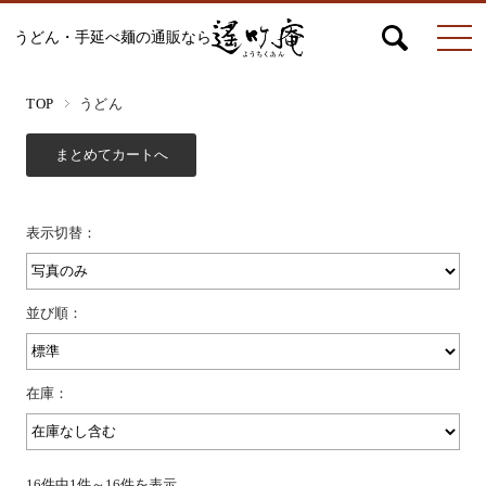
うどん・手延べ麺の通販なら
マイページ
お問合せ
カート
TOP
うどん
うどん
表示切替：
絹ひめ各種
並び順：
そうめん
在庫：
ひやむぎ
16件中1件～16件を表示