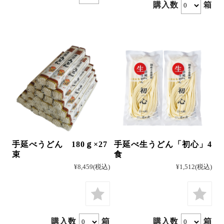
購入数
箱
カートを見る
手延べうどん 180ｇ×27
手延べ生うどん「初心」4
束
食
¥8,459
(税込)
¥1,512
(税込)
購入数
箱
購入数
箱