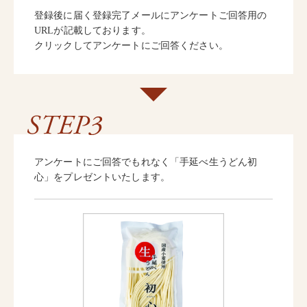
登録後に届く登録完了メールにアンケートご回答用の
URLが記載しております。
クリックしてアンケートにご回答ください。
冷凍
手提げ袋
アンケートにご回答でもれなく「手延べ生うどん初
商品一覧
ご利用ガイド
心」をプレゼントいたします。
マイページ
会員登録・特典について
よくあるご質問
会社案内
お客様の声
プライバシーポリシー
お問い合わせ
特定商法取引法の表記