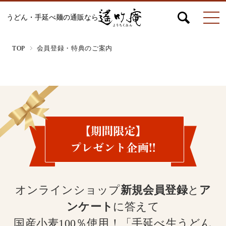
うどん・手延べ麺の通販なら
マイページ
お問合せ
カート
TOP
会員登録・特典のご案内
うどん
絹ひめ各種
そうめん
オンラインショップ
新規会員登録
と
ア
ンケート
に答えて
国産小麦100％使用！「手延べ生うどん
ひやむぎ