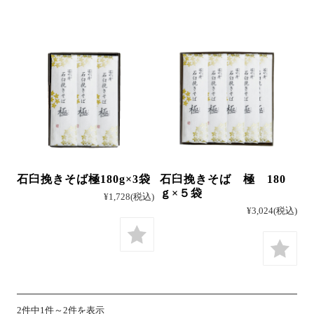
そば
中華
パスタ
石臼挽きそば極180g×3袋
石臼挽きそば 極 180
ｇ×５袋
¥1,728
(税込)
¥3,024
(税込)
詰合せ
つゆ・おすすめ他
2件中1件～2件を表示