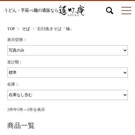
うどん・手延べ麺の通販なら
マイページ
お問合せ
カート
TOP
そば
石臼挽きそば「極」
表示切替：
うどん
並び順：
絹ひめ各種
在庫：
そうめん
2件中1件～2件を表示
商品一覧
ひやむぎ