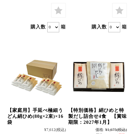
冷凍
購入数
箱
購入数
箱
手提げ袋
商品一覧
ご利用ガイド
マイページ
会員登録・特典について
よくあるご質問
会社案内
【家庭用】手延べ極細う
【特別価格】絹ひめと特
お客様の声
プライバシーポリシー
どん絹ひめ(80g×2束)×16
製だし詰合せ4食 【賞味
袋
期限：2027年1月】
お問い合わせ
特定商法取引法の表記
¥7,612
(税込)
価格:
¥1,675
(税込)