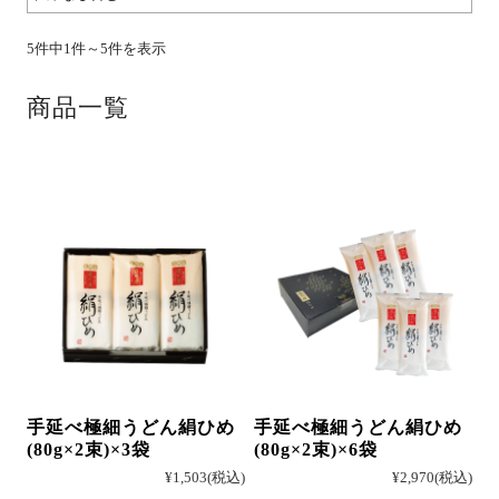
5件中1件～5件を表示
そば
商品一覧
中華
パスタ
詰合せ
手延べ極細うどん絹ひめ
手延べ極細うどん絹ひめ
(80g×2束)×3袋
(80g×2束)×6袋
¥1,503
(税込)
¥2,970
(税込)
つゆ・おすすめ他