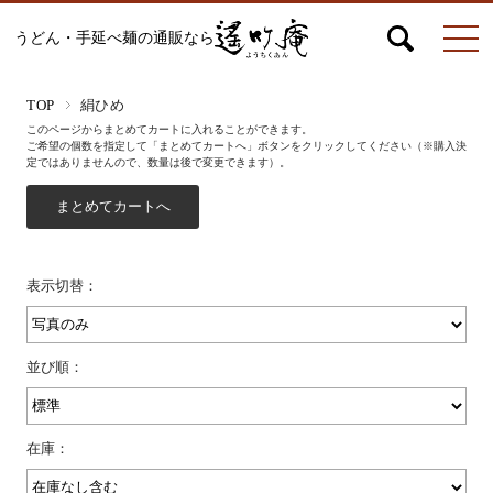
うどん・手延べ麺の通販なら
マイページ
お問合せ
カート
TOP
絹ひめ
このページからまとめてカートに入れることができます。
ご希望の個数を指定して「まとめてカートへ」ボタンをクリックしてください（※購入決
定ではありませんので、数量は後で変更できます）。
うどん
表示切替：
絹ひめ各種
並び順：
そうめん
在庫：
ひやむぎ