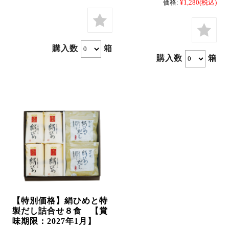
価格:
¥1,280
(税込)
カートを見る
購入数
箱
購入数
箱
【特別価格】絹ひめと特
製だし詰合せ８食 【賞
味期限：2027年1月】