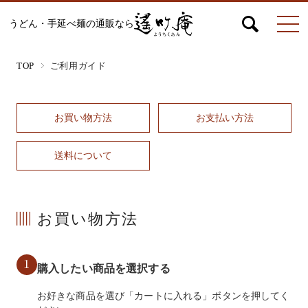
うどん・手延べ麺の通販なら
マイページ
お問合せ
カート
TOP
ご利用ガイド
お買い物方法
お支払い方法
うどん
送料について
絹ひめ各種
お買い物方法
そうめん
1
購入したい商品を選択する
お好きな商品を選び「カートに入れる」ボタンを押してく
ひやむぎ