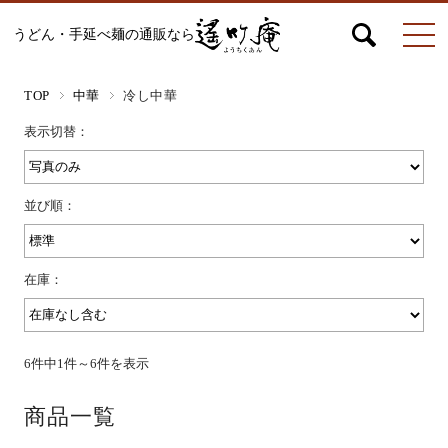
うどん・手延べ麺の通販なら
マイページ
お問合せ
カート
TOP
中華
冷し中華
表示切替：
うどん
並び順：
絹ひめ各種
在庫：
そうめん
6件中1件～6件を表示
商品一覧
ひやむぎ