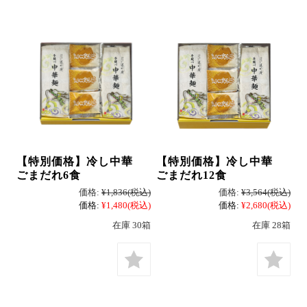
冷凍
手提げ袋
【特別価格】冷し中華
【特別価格】冷し中華
ごまだれ6食
ごまだれ12食
商品一覧
ご利用ガイド
価格:
¥1,836
(税込)
価格:
¥3,564
(税込)
マイページ
会員登録・特典について
価格:
¥1,480
(税込)
価格:
¥2,680
(税込)
在庫 30箱
在庫 28箱
よくあるご質問
会社案内
お客様の声
プライバシーポリシー
お問い合わせ
特定商法取引法の表記