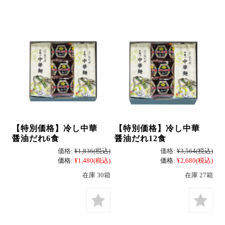
そば
中華
パスタ
【特別価格】冷し中華
【特別価格】冷し中華
醤油だれ6食
醤油だれ12食
価格:
¥1,836
(税込)
価格:
¥3,564
(税込)
価格:
¥1,480
(税込)
価格:
¥2,680
(税込)
詰合せ
在庫 30箱
在庫 27箱
つゆ・おすすめ他