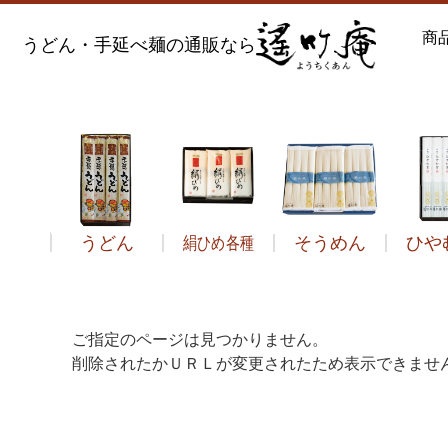
商
うどん・手延べ麺の通販なら
うどん
絹ひめ各種
そうめん
ひや
う
ご指定のページは見つかりません。
削除されたかＵＲＬが変更されたため表示できませ