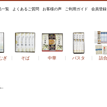
品一覧
よくあるご質問
お客様の声
ご利用ガイド
会員登録
むぎ
そば
中華
パスタ
詰
どん
遙竹庵のそば
定番
そば
つゆだし
風すず音
冷し中華
絹ひめ
季節品
定番
セット品
和のパスタ
ひやむぎ
石臼挽きそば極
菓子類
2年ねかせ
手延べうどん
だしセット
その他中華麺
得々箱
うどんすき
その他
その他
その他
菓
ん。