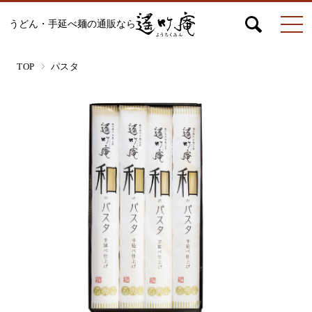
うどん・手延べ麺の通販なら
マイページ
お問合せ
カート
TOP
パスタ
うどん
絹ひめ各種
そうめん
ひやむぎ