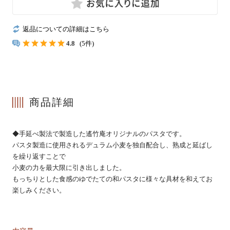
返品についての詳細はこちら
冷凍
4.8
(5件)
手提げ袋
商品詳細
商品一覧
ご利用ガイド
◆手延べ製法で製造した遙竹庵オリジナルのパスタです。
パスタ製造に使用されるデュラム小麦を独自配合し、熟成と延ばし
マイページ
会員登録・特典について
を繰り返すことで
小麦の力を最大限に引き出しました。
よくあるご質問
会社案内
もっちりとした食感のゆでたての和パスタに様々な具材を和えてお
楽しみください。
お客様の声
プライバシーポリシー
お問い合わせ
特定商法取引法の表記