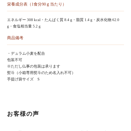
栄養成分表（1食分90ｇ当たり）
エネルギー 308 kcal・たんぱく質 8.4 g・脂質 1.4 g・炭水化物 62.0
g・食塩相当量 5.2 g
商品備考
・デュラム小麦を配合
包装不可
※ただし仏事の包装は承ります
熨斗（小箱専用熨斗のため名入れ不可）
手提げ袋サイズ S
お客様の声