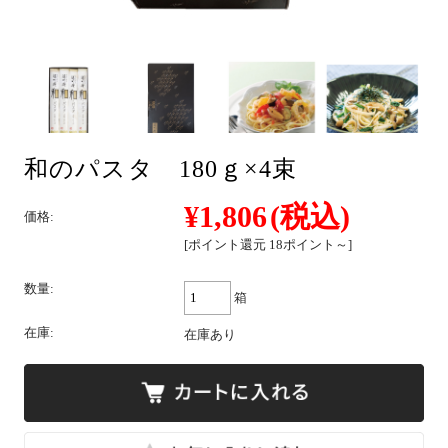
そば
和のパスタ 180ｇ×4束
中華
¥1,806
(税込)
価格:
[ポイント還元 18ポイント～]
パスタ
数量:
箱
在庫:
在庫あり
詰合せ
つゆ・おすすめ他