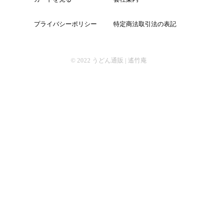
プライバシーポリシー
特定商法取引法の表記
そば
© 2022
うどん通販 | 遙竹庵
中華
パスタ
詰合せ
つゆ・おすすめ他