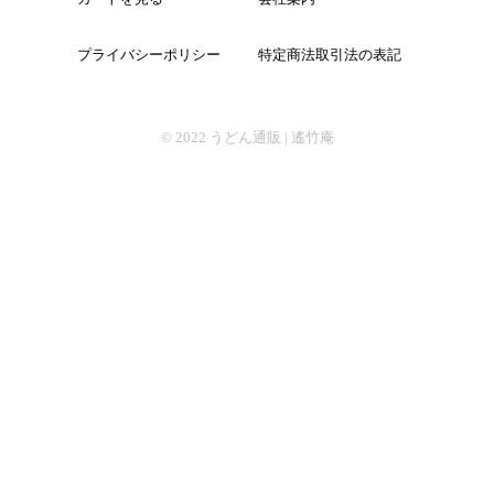
プライバシーポリシー
特定商法取引法の表記
そば
© 2022
うどん通販 | 遙竹庵
中華
パスタ
詰合せ
つゆ・おすすめ他