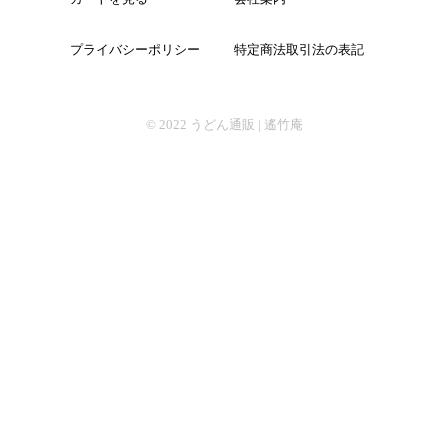
プライバシーポリシー
特定商法取引法の表記
そば
© 2022
うどん通販 | 遙竹庵
中華
パスタ
詰合せ
つゆ・おすすめ他