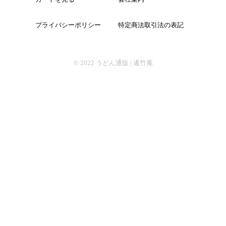
プライバシーポリシー
特定商法取引法の表記
そば
© 2022
うどん通販 | 遙竹庵
中華
パスタ
詰合せ
つゆ・おすすめ他