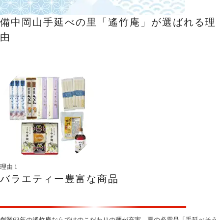
備中岡山手延べの里「遙竹庵」が
選
ばれる
理
由
理由
1
バラエティー豊富な
商品
創業63年の遙竹庵ならではのこだわりの麺が充実。夏の必需品「手延べそう