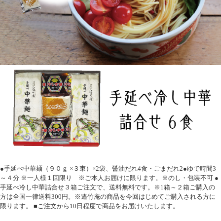
●手延べ中華麺（９０ｇ ×３束）×2袋、醤油だれ4食・ごまだれ2●ゆで時間3
～４分 ※一人様１回限り ※ご本人お届けに限ります。※のし・包装不可 ●
手延べ冷し中華詰合せ３箱ご注文で、送料無料です。※1箱～２箱ご購入の
方は全国一律送料300円。※遙竹庵の商品を今回はじめてご購入される方に
限ります。 ■ご注文から10日程度で商品をお届けいたします。