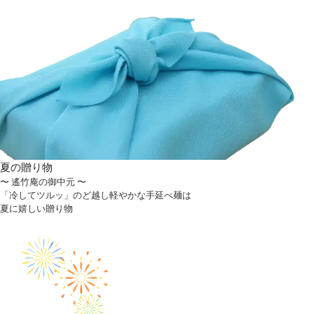
夏の
贈り物
〜 遙竹庵の
御中元 〜
「冷してツルッ」のど越し軽やかな手延べ麺は
夏に嬉しい贈り物