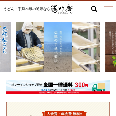
うどん・手延べ麺の通販なら
マイページ
お問合せ
カート
うどん
絹ひめ各種
そうめん
ひやむぎ