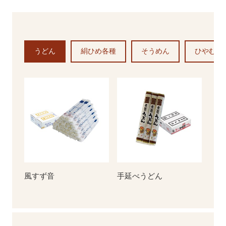
………………………………
入できます🙆‍♀️🌟
ちなみにこの太い部分、”ふ
#冷し中華 #PR #遙竹庵 #よ
しめん”と言うんですって👍
うちくあん #しまなみ彩野菜
@puni_sakana_gohan
#PR #生うどん #手延べうど
を食べよう
ん #国産小麦
厳選した国産小麦を使ってい
もともと料理苦手だった私が
#お取り寄せグルメ
るから
今は週4で魚ごはん🐟
うどん
絹ひめ各種
そうめん
ひやむぎ
喉ごしと味はお墨付き👌
疲れて帰ってきても
「手延べによく合うぶっかけ
パパっと作れるお魚レシピ、
つゆ」も
増やしてます👩🏻‍🍳
ちょうどいい甘さで美味しい
の😋
リクエストのお魚があれば、
コメントに書いてね🫧
詳細は @yochikuan へ
おうちごはんにぜひ☺️
………………………………
#PR
#PR #遙竹庵 #ようちくあん
#生うどん
#冷し中華 #お取り寄せグル
#手延べうどん
メ
#国産小麦
風すず音
手延べうどん
#お取り寄せグルメ