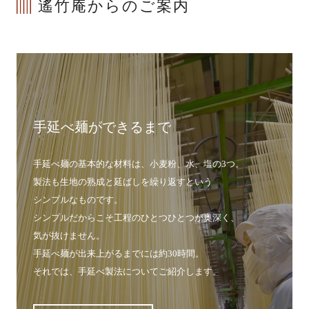
遙竹庵からのご案内
手延べ麺ができるまで
手延べ麺の基本的な材料は、小麦粉、水、塩の3つ。
製法も生地の熟成と延ばしを繰り返すという
シンプルなものです。
シンプルだからこそ工程のひとつひとつが奥深く、
気が抜けません。
手延べ麺が出来上がるまでには約30時間。
それでは、手延べ製法についてご紹介します。