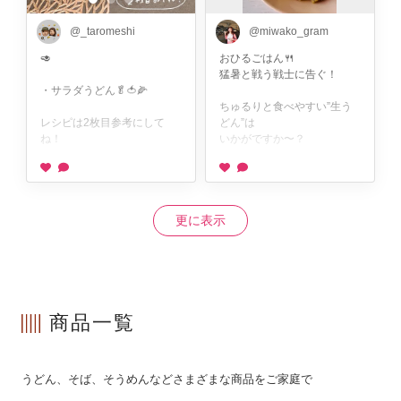
て、
サバを乗せてみてほしい🐟
食卓も夏らしい雰囲気に🍉
@_taromeshi
@miwako_gram
たんぱく質もしっかり摂れ
季節のイベントごはんは、
て、
🥑
おひるごはん🍴
食卓が華やかになってワクワ
最後のひと口まで飽きずに食
猛暑と戦う戦士に告ぐ！
クする☺️♡
べられます👏
・サラダうどん🥬🍅🌽
ちゅるりと食べやすい”生う
使った中華麺は @yochikuan
我が家の冷やし中華は、
レシピは2枚目参考にして
どん”は
さまのもの！
遙竹庵の【手延べ冷し中華】
ね！
いかがですか〜？
ツルッと喉越しで、もちもち
美味しい〜🥰
プリっともちもちで、滑らか
今日使ったうどんは
@yochikuan
なのど越し・・・
@yochikuan さんの「手延べ
遙竹庵
彦星と織姫、無事に会えてい
他にはない美味しさ✨
生うどん初心」！！
（ようちくあん）
ますように😌💫
更に表示
しかも乾麺だから、保存が効
冷凍うどんとかでもいいけど
頂いたのは”生うどん 初心”
︎＿＿＿＿＿＿＿＿＿＿
くのもありがたい♡
本格的なうどんが
ネーミングもいいでしょ😊
食べたい時はおすすめのうど
自炊を自由にたのしむ！🗽🍳
試してみたい人は、ここ見て
んです🥹🌈🫧
なんとこちらのうどん
毎日のごはんが楽しみになる
みて📌
コシが強い！！硬めの麺好き
麺の長さが1.7メートル😋
レシピを発信中✨
@yochikuan
にはたまらんです🤤
（ほぼ私の身長📍）
商品一覧
しかも長さが約1.7メートル
一緒に自炊を楽しもう〜！🙌
保存して、
もあるよ😳！！！
カットしてもそのまま茹でて
▶︎ @cooking_maru24
暑い日のランチや夜ごはんに
もok。
作ってみてね✨
うどん、そば、そうめんなどさまざまな商品をご家庭で
気になった方は
細い部分はちゅるりん、太い
👉 @yochikuan さんから購
部分はもっちり♡