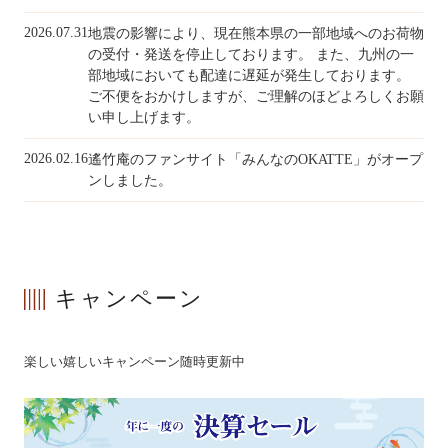
2026.07.31
地震の影響により、現在熊本県の一部地域へのお荷物
の受付・発送を停止しております。
また、九州の一
冷凍
部地域においても配達に遅延が発生しております。
ご不便をおかけしますが、ご理解のほどよろしくお願
い申し上げます。
手提げ袋
2026.02.16
遙竹庵のファンサイト「みんなのOKATTE」がオープ
ンしました。
商品一覧
ご利用ガイド
キャンペーン
マイページ
会員登録・特典について
よくあるご質問
会社案内
楽しい嬉しいキャンペーン随時更新中
お客様の声
プライバシーポリシー
お問い合わせ
特定商法取引法の表記