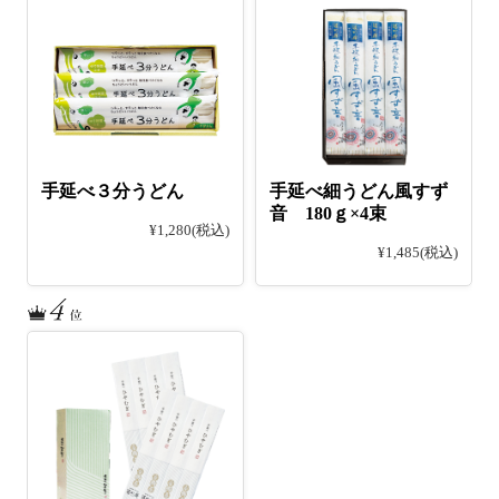
手延べ３分うどん
手延べ細うどん風すず
音 180ｇ×4束
¥1,280
(税込)
¥1,485
(税込)