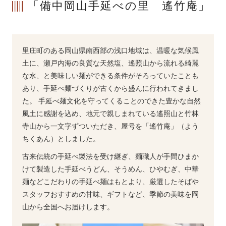
「備中岡山手延べの里 遙竹庵」
里庄町のある岡山県南西部の浅口地域は、温暖な気候風
土に、瀬戸内海の良質な天然塩、遙照山から流れる綺麗
な水、と美味しい麺ができる条件がそろっていたことも
あり、手延べ麺づくりが古くから盛んに行われてきまし
た。 手延べ麺文化を守ってくることのできた豊かな自然
風土に感謝を込め、地元で親しまれている遙照山と竹林
寺山から一文字ずついただき、屋号を「遙竹庵」（よう
ちくあん）としました。
古来伝統の手延べ製法を受け継ぎ、麺職人が手間ひまか
けて製造した手延べうどん、そうめん、ひやむぎ、中華
麺などこだわりの手延べ麺はもとより、厳選したそばや
スタッフおすすめの甘味、ギフトなど、季節の美味を岡
山から全国へお届けします。