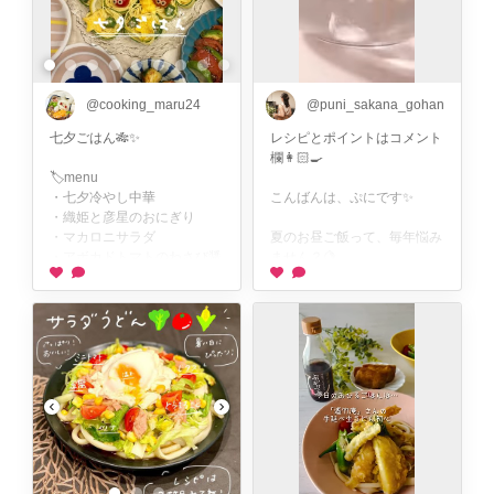
@cooking_maru24
@puni_sakana_gohan
七夕ごはん🎋✨
レシピとポイントはコメント
欄👩🏻‍🍳
🏷️menu
・七夕冷やし中華
こんばんは、ぷにです✨
・織姫と彦星のおにぎり
・マカロニサラダ
夏のお昼ご飯って、毎年悩み
・アボカドトマトのわさび醤
ません？🍋
油
・手作りオイキムチ
暑くて食欲ない日は
・焼きとうもろこし
冷やし中華かそうめんのロー
・スイカポンチ
テーション😂
さっぱり食べられるのは嬉し
冷やし中華を七夕らしく盛り
いけど、
付けました🎐🤍
「これだけで大丈夫かな？」
って思う日も。
織姫と彦星のおにぎりや、
トマトで作った金魚を添え
そんなときは、