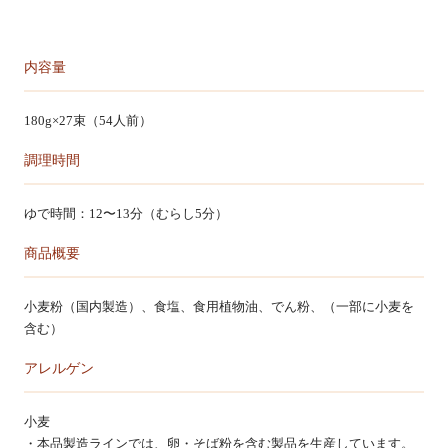
カートを見る
内容量
180g×27束（54人前）
調理時間
ゆで時間：12〜13分（むらし5分）
商品概要
小麦粉（国内製造）、食塩、食用植物油、でん粉、（一部に小麦を
含む）
アレルゲン
小麦
・本品製造ラインでは、卵・そば粉を含む製品を生産しています。