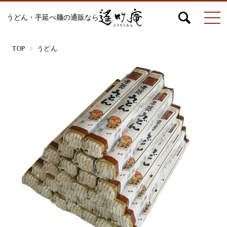
うどん・手延べ麺の通販なら
マイページ
お問合せ
カート
TOP
うどん
うどん
絹ひめ各種
そうめん
ひやむぎ