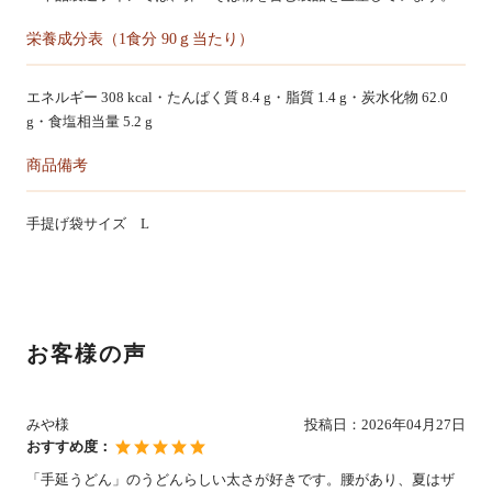
栄養成分表（1食分 90ｇ当たり）
エネルギー 308 kcal・たんぱく質 8.4 g・脂質 1.4 g・炭水化物 62.0
g・食塩相当量 5.2 g
商品備考
手提げ袋サイズ L
お客様の声
みや様
投稿日：
2026年04月27日
おすすめ度：
「手延うどん」のうどんらしい太さが好きです。腰があり、夏はザ