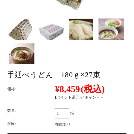
そば
中華
手延べうどん 180ｇ×27束
パスタ
¥8,459
(税込)
価格:
[ポイント還元 84ポイント～]
詰合せ
数量:
箱
在庫:
在庫あり
つゆ・おすすめ他