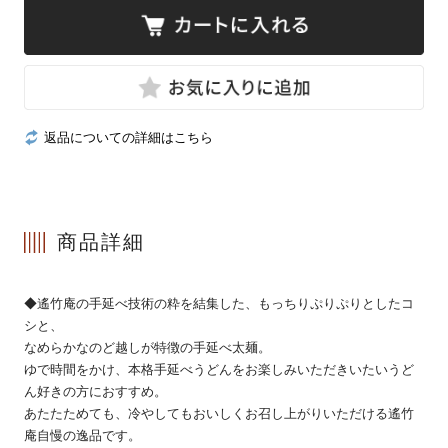
冷凍
返品についての詳細はこちら
手提げ袋
商品詳細
商品一覧
ご利用ガイド
マイページ
会員登録・特典について
◆遙竹庵の手延べ技術の粋を結集した、もっちりぷりぷりとしたコ
シと、
よくあるご質問
会社案内
なめらかなのど越しが特徴の手延べ太麺。
ゆで時間をかけ、本格手延べうどんをお楽しみいただきいたいうど
お客様の声
プライバシーポリシー
ん好きの方におすすめ。
あたたためても、冷やしてもおいしくお召し上がりいただける遙竹
お問い合わせ
特定商法取引法の表記
庵自慢の逸品です。