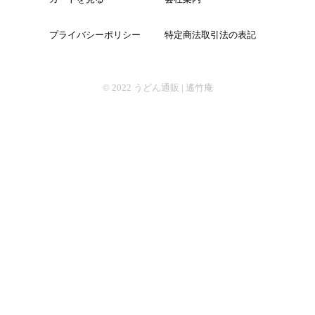
プライバシーポリシー
特定商法取引法の表記
そば
© 2022
うどん通販 | 遙竹庵
中華
パスタ
詰合せ
つゆ・おすすめ他