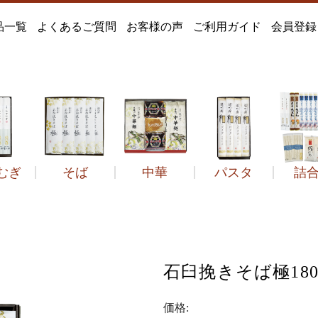
品一覧
よくあるご質問
お客様の声
ご利用ガイド
会員登録
むぎ
そば
中華
パスタ
詰
どん
遙竹庵のそば
定番
そば
つゆだし
風すず音
冷し中華
絹ひめ
季節品
定番
セット品
和のパスタ
ひやむぎ
石臼挽きそば極
菓子類
2年ねかせ
手延べうどん
だしセット
その他中華麺
得々箱
うどんすき
その他
その他
その他
菓
石臼挽きそば極180
価格: