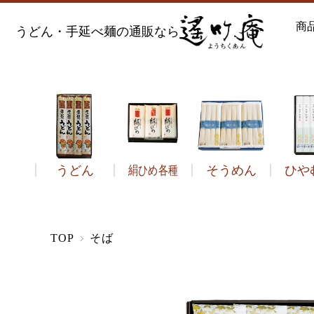
商
うどん・手延べ麺の通販なら
うどん
絹ひめ各種
そうめん
ひや
う
TOP
そば