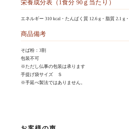
栄養成分表（1食分 90ｇ当たり）
エネルギー 310 kcal・たんぱく質 12.6 g・脂質 2.1 g
商品備考
そば粉：3割
包装不可
※ただし仏事の包装は承ります
手提げ袋サイズ Ｓ
※手延べ製法ではありません。
お客様の声