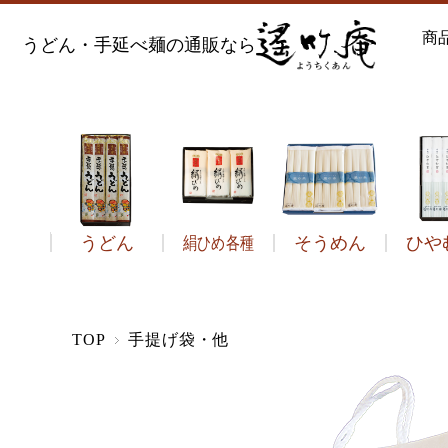
商
うどん・手延べ麺の通販なら
うどん
絹ひめ各種
そうめん
ひや
う
TOP
手提げ袋・他