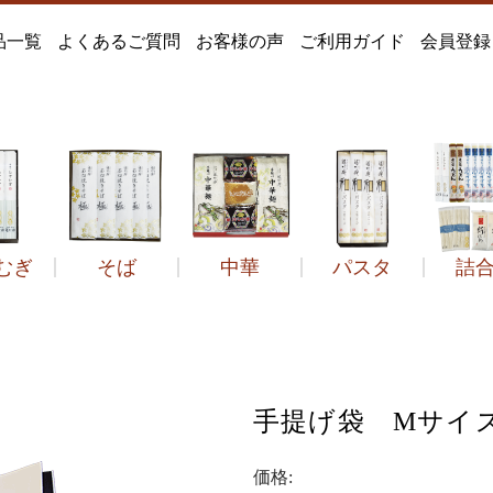
品一覧
よくあるご質問
お客様の声
ご利用ガイド
会員登録
むぎ
そば
中華
パスタ
詰
どん
遙竹庵のそば
定番
そば
つゆだし
風すず音
冷し中華
絹ひめ
季節品
定番
セット品
和のパスタ
ひやむぎ
石臼挽きそば極
菓子類
2年ねかせ
手延べうどん
だしセット
その他中華麺
得々箱
うどんすき
その他
その他
その他
菓
手提げ袋 Mサイ
価格: