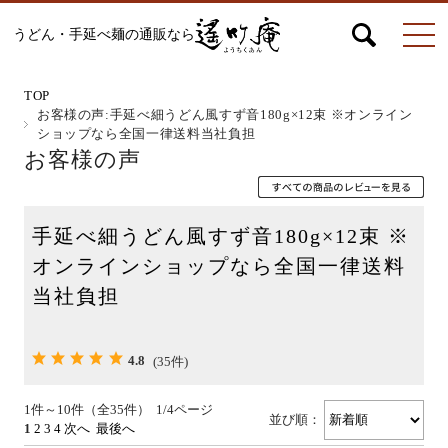
うどん・手延べ麺の通販なら
マイページ
お問合せ
カート
TOP
お客様の声:手延べ細うどん風すず音180g×12束 ※オンライン
ショップなら全国一律送料当社負担
お客様の声
うどん
手延べ細うどん風すず音180g×12束 ※
絹ひめ各種
オンラインショップなら全国一律送料
当社負担
そうめん
4.8
(35件)
1件～10件（全35件） 1/4ページ
並び順：
1
2
3
4
次へ
最後へ
ひやむぎ