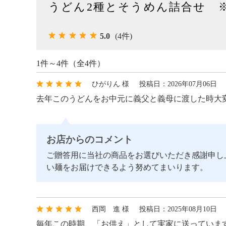
うどん2種とそうめん詰合せ 
5.0
(4件)
1件～4件（全4件）
ひがりん 様
投稿日：2026年07月06日
去年このうどんをお中元に義父と義母に渡した時大
お店からのコメント
ご贈答用に当社の商品をお選びいただき感謝申し
い麺をお届けできるよう努めてまいります。
西岡 進 様
投稿日：2025年08月10日
毎年この時期、「お供え」として実家に送っていま