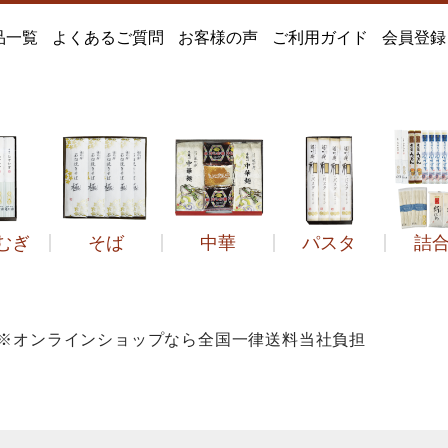
品一覧
よくあるご質問
お客様の声
ご利用ガイド
会員登録
むぎ
そば
中華
パスタ
詰
どん
遙竹庵のそば
定番
そば
つゆだし
風すず音
冷し中華
絹ひめ
季節品
定番
セット品
和のパスタ
ひやむぎ
石臼挽きそば極
菓子類
2年ねかせ
手延べうどん
だしセット
その他中華麺
得々箱
うどんすき
その他
その他
その他
菓
 ※オンラインショップなら全国一律送料当社負担