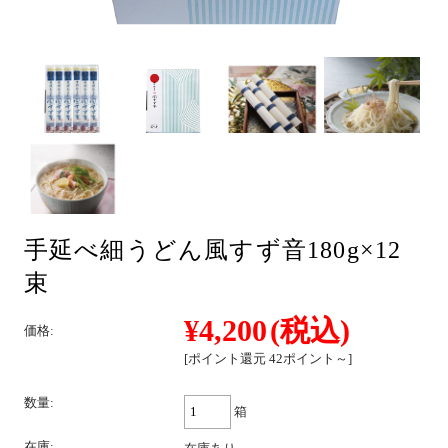
そば
中華
手延べ細うどん風すず音180g×12
パスタ
束
¥4,200
(税込)
価格:
詰合せ
[ポイント還元 42ポイント～]
数量:
箱
つゆ・おすすめ他
在庫: