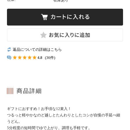
在庫あり
冷凍
手提げ袋
返品についての詳細はこちら
4.8
(36件)
商品一覧
ご利用ガイド
マイページ
会員登録・特典について
商品詳細
よくあるご質問
会社案内
ギフトにおすすめ！お手頃な12束入！
お客様の声
プライバシーポリシー
つるっと軽やかなのど越しとたんわりとしたコシが自慢の手延べ細
うどん。
お問い合わせ
特定商法取引法の表記
5分程度の短時間でゆで上がり、調理も手軽です。