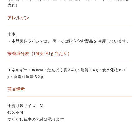
含む）
アレルゲン
小麦
・本品製造ラインでは、 卵・そば粉を含む製品を 生産しています。
栄養成分表（1食分 90ｇ当たり）
エネルギー 308 kcal・たんぱく質 8.4 g・脂質 1.4 g・炭水化物 62.0
g・食塩相当量 5.2 g
商品備考
手提げ袋サイズ M
包装不可
※ただし仏事の包装は承ります