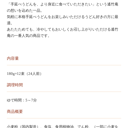
「手延べうどんを、より身近に食べていただきたい」という遙竹庵
カートを見る
の想いを込めた一品。
気軽に本格手延べうどんをお楽しみいただけるうどん好きの方に最
適。
あたたためても、冷やしてもおいしくお召し上がりいただける遙竹
庵の一番人気の商品です。
内容量
180g×12束（24人前）
調理時間
ゆで時間：5～7分
商品概要
小麦粉（国内製造）、食塩、食用植物油、でん粉、（一部に小麦を