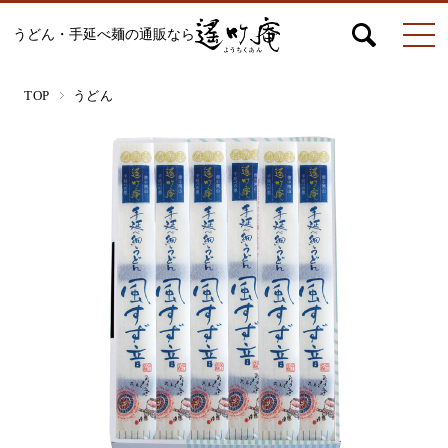
うどん・手延べ麺の通販なら
マイページ
お問合せ
カート
TOP
うどん
うどん
絹ひめ各種
そうめん
ひやむぎ