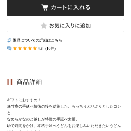
冷凍
返品についての詳細はこちら
手提げ袋
4.8
(10件)
商品一覧
ご利用ガイド
商品詳細
マイページ
会員登録・特典について
ギフトにおすすめ！
よくあるご質問
会社案内
遙竹庵の手延べ技術の粋を結集した、もっちりぷりぷりとしたコシ
お客様の声
プライバシーポリシー
と、
なめらかなのど越しが特徴の手延べ太麺。
お問い合わせ
特定商法取引法の表記
ゆで時間をかけ、本格手延べうどんをお楽しみいただきたいうどん