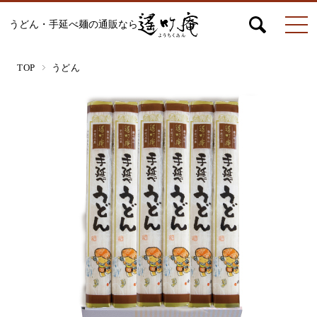
うどん・手延べ麺の通販なら
マイページ
お問合せ
カート
TOP
うどん
うどん
絹ひめ各種
そうめん
ひやむぎ