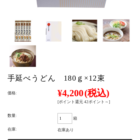
そば
中華
手延べうどん 180ｇ×12束
パスタ
¥4,200
(税込)
価格:
[ポイント還元 42ポイント～]
詰合せ
数量:
箱
在庫:
在庫あり
つゆ・おすすめ他