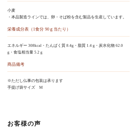
小麦
・本品製造ラインでは、卵・そば粉を含む製品を生産しています。
栄養成分表（1食分 90ｇ当たり）
エネルギー 308kcal・たんぱく質 8.4g・脂質 1.4 g・炭水化物 62.0
g・食塩相当量 5.2 g
商品備考
※ただし仏事の包装は承ります
手提げ袋サイズ M
お客様の声