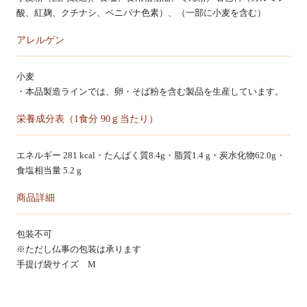
酸、紅麹、クチナシ、ベニバナ色素）、（一部に小麦を含む）
アレルゲン
小麦
・本品製造ラインでは、卵・そば粉を含む製品を生産しています。
栄養成分表（1食分 90ｇ当たり）
エネルギー 281 kcal・たんぱく質8.4g・脂質1.4 g・炭水化物62.0g・
食塩相当量 5.2 g
商品詳細
包装不可
※ただし仏事の包装は承ります
手提げ袋サイズ M