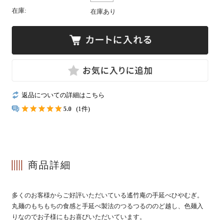
在庫:
在庫あり
冷凍
手提げ袋
返品についての詳細はこちら
5.0
(1件)
商品一覧
ご利用ガイド
マイページ
会員登録・特典について
商品詳細
よくあるご質問
会社案内
お客様の声
プライバシーポリシー
多くのお客様からご好評いただいている遙竹庵の手延べひやむぎ。
丸麺のもちもちの食感と手延べ製法のつるつるののど越し、色麺入
お問い合わせ
特定商法取引法の表記
りなのでお子様にもお喜びいただいています。