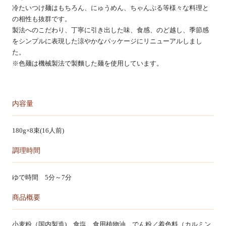
冷たいつけ麺はもちろん、にゅうめん、ちゃんぷる等様々な料理と
カートを見る
の相性も抜群です。
製法へのこだわり、丁寧に引き出した味、食感、のど越し、季節感
をシンプルに表現した涼やかなパッケージにリニューアルしまし
た。
※色麺は機械製法で製麵した麺を使用しています。
内容量
180g×8束(16人前)
調理時間
ゆで時間 5分～7分
商品概要
小麦粉（国内製造)、食塩、食用植物油、でん粉／着色料（カルミン