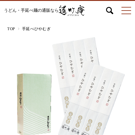
うどん・手延べ麺の通販なら
マイページ
お問合せ
カート
TOP
手延べひやむぎ
うどん
絹ひめ各種
そうめん
ひやむぎ