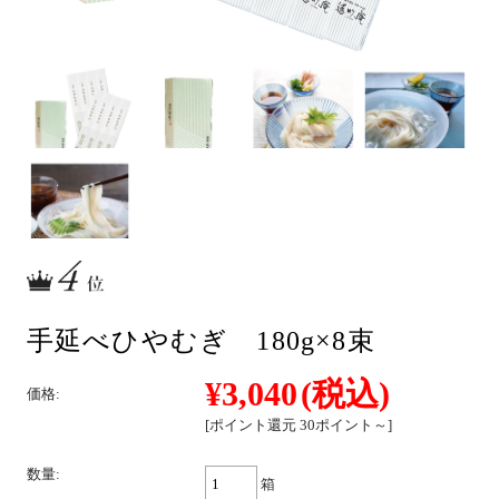
そば
中華
パスタ
手延べひやむぎ 180g×8束
詰合せ
¥3,040
(税込)
価格:
[ポイント還元 30ポイント～]
数量:
つゆ・おすすめ他
箱