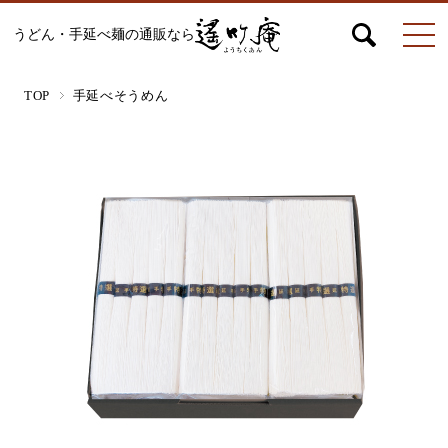
うどん・手延べ麺の通販なら
マイページ
お問合せ
カート
TOP
手延べそうめん
うどん
絹ひめ各種
そうめん
ひやむぎ