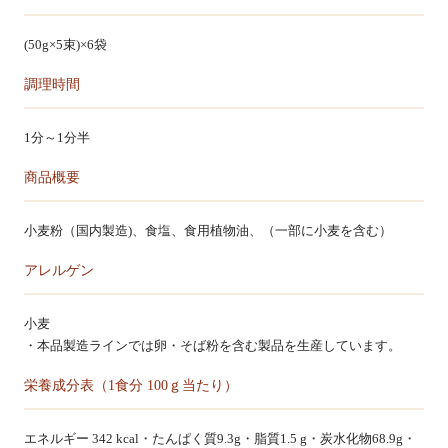
カートを見る
(50g×5束)×6袋
調理時間
1分～1分半
商品概要
小麦粉（国内製造)、食塩、食用植物油、（一部に小麦を含む）
アレルゲン
小麦
・本品製造ラインでは卵・そば粉を含む製品を生産しています。
栄養成分表（1食分 100ｇ当たり）
エネルギー 342 kcal・たんぱく質9.3g・脂質1.5 g・炭水化物68.9g・