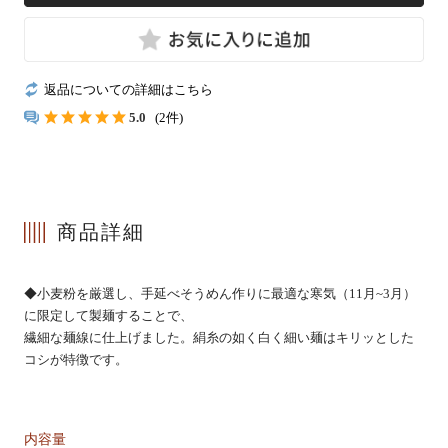
冷凍
返品についての詳細はこちら
5.0
(2件)
手提げ袋
商品詳細
商品一覧
ご利用ガイド
◆小麦粉を厳選し、手延べそうめん作りに最適な寒気（11月~3月）
マイページ
会員登録・特典について
に限定して製麺することで、
繊細な麺線に仕上げました。絹糸の如く白く細い麺はキリッとした
よくあるご質問
会社案内
コシが特徴です。
お客様の声
プライバシーポリシー
お問い合わせ
特定商法取引法の表記
内容量