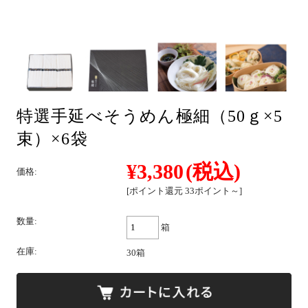
そば
特選手延べそうめん極細（50ｇ×5
中華
束）×6袋
¥3,380
(税込)
価格:
パスタ
[ポイント還元 33ポイント～]
数量:
箱
詰合せ
在庫:
30箱
つゆ・おすすめ他