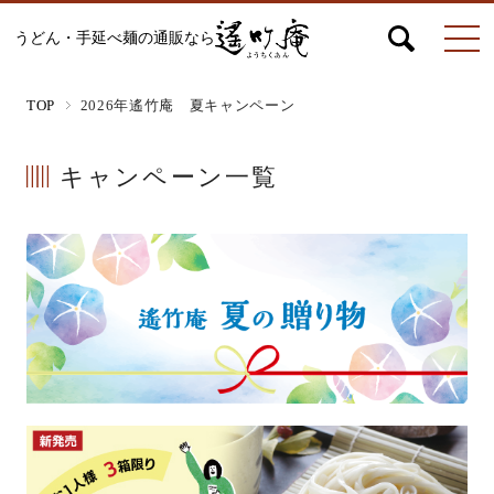
うどん・手延べ麺の通販なら
マイページ
お問合せ
カート
TOP
2026年遙竹庵 夏キャンペーン
キャンペーン一覧
うどん
絹ひめ各種
そうめん
ひやむぎ