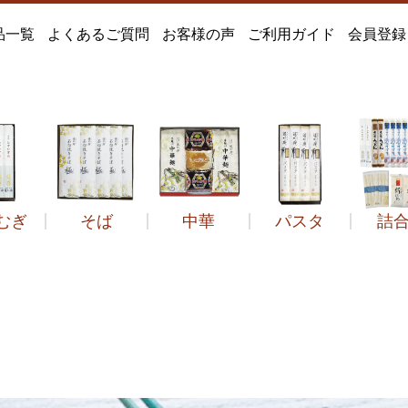
品一覧
よくあるご質問
お客様の声
ご利用ガイド
会員登録
むぎ
そば
中華
パスタ
詰
どん
遙竹庵のそば
定番
そば
つゆだし
風すず音
冷し中華
絹ひめ
季節品
定番
セット品
和のパスタ
ひやむぎ
石臼挽きそば極
菓子類
2年ねかせ
手延べうどん
だしセット
その他中華麺
得々箱
うどんすき
その他
その他
その他
菓