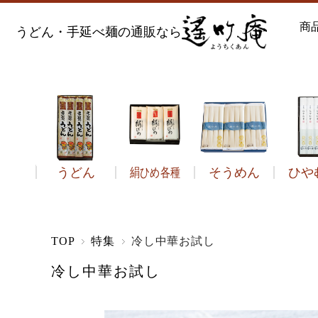
商
うどん・手延べ麺の通販なら
うどん
絹ひめ各種
そうめん
ひや
う
TOP
特集
冷し中華お試し
冷し中華お試し